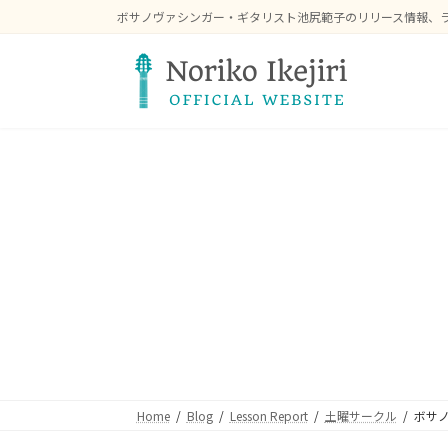
コ
ナ
ボサノヴァシンガー・ギタリスト池尻範子のリリース情報、
ン
ビ
テ
ゲ
ン
ー
ツ
シ
へ
ョ
ス
ン
キ
に
ッ
移
プ
動
Home
Blog
Lesson Report
土曜サークル
ボサノ