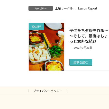
土曜サークル
、
Lesson Report
カテゴリー
前の記事
子供たち夕飯を作る～
～そして、最後はちょ
っと意外な結び
2022年3月27日
記事を読む
プライバシーポリシー