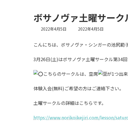
ボサノヴァ土曜サーク
最
2022年4月5日
2022年4月5日
終
更
こんにちは、ボサノヴァ・シンガーの池尻範
新
日
時
3月26日(土)はボサノヴァ土曜サークル第34
:
こちらのサークルは、空席
が1つ出
体験入会(無料)ご希望の方はご連絡下さい。
土曜サークルの詳細はこちらです。
https://www.norikoikejiri.com/lesson/satur