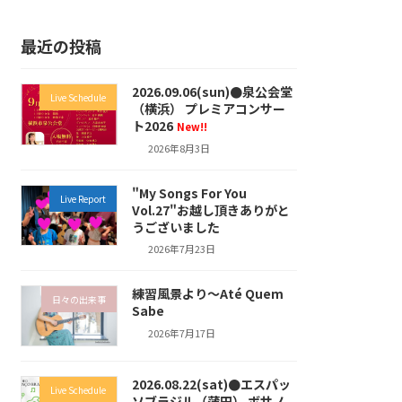
最近の投稿
2026.09.06(sun)●泉公会堂
Live Schedule
（横浜） プレミアコンサー
ト2026
New!!
2026年8月3日
"My Songs For You
Live Report
Vol.27"お越し頂きありがと
うございました
2026年7月23日
練習風景より～Até Quem
日々の出来事
Sabe
2026年7月17日
2026.08.22(sat)●エスパッ
Live Schedule
ソブラジル（蒲田） ボサノ