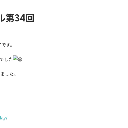
ル第34回
子です。
回でした
来ました。
day/