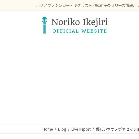
コ
ナ
ボサノヴァシンガー・ギタリスト池尻範子のリリース情報、
ン
ビ
テ
ゲ
ン
ー
ツ
シ
へ
ョ
ス
ン
キ
に
ッ
移
プ
動
Home
Blog
Live Report
優しいボサノヴァセッシ