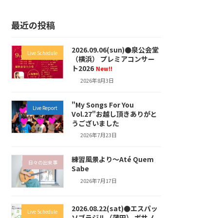
最近の投稿
2026.09.06(sun)●泉公会堂
Live Schedule
（横浜） プレミアコンサー
ト2026
New!!
2026年8月3日
"My Songs For You
Live Report
Vol.27"お越し頂きありがと
うございました
2026年7月23日
練習風景より～Até Quem
日々の出来事
Sabe
2026年7月17日
2026.08.22(sat)●エスパッ
Live Schedule
ソブラジル（蒲田） ボサノ