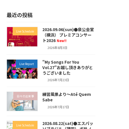
最近の投稿
2026.09.06(sun)●泉公会堂
Live Schedule
（横浜） プレミアコンサー
ト2026
New!!
2026年8月3日
"My Songs For You
Live Report
Vol.27"お越し頂きありがと
うございました
2026年7月23日
練習風景より～Até Quem
日々の出来事
Sabe
2026年7月17日
2026.08.22(sat)●エスパッ
Live Schedule
ソブラジル（蒲田） ボサノ