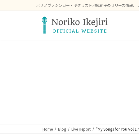
コ
ナ
ボサノヴァシンガー・ギタリスト池尻範子のリリース情報、
ン
ビ
テ
ゲ
ン
ー
ツ
シ
へ
ョ
ス
ン
キ
に
ッ
移
プ
動
Home
Blog
Live Report
"My Songs for Yo