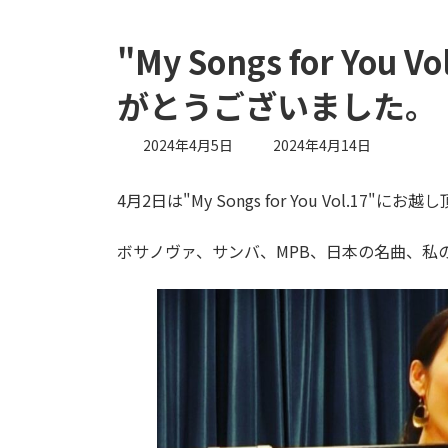
"My Songs for Yo
がとうございました。
最
2024年4月5日
2024年4月14日
終
更
4月2日は"My Songs for You Vol.1
新
日
時
ボサノヴァ、サンバ、MPB、日本の名曲、私
: