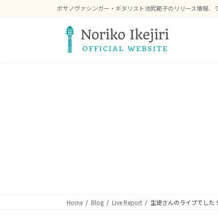
コ
ナ
ボサノヴァシンガー・ギタリスト池尻範子のリリース情報、
ン
ビ
テ
ゲ
ン
ー
ツ
シ
へ
ョ
ス
ン
キ
に
ッ
移
プ
動
Home
Blog
Live Report
生徒さんのライブでした