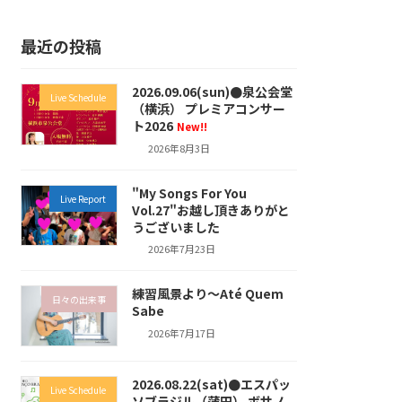
最近の投稿
2026.09.06(sun)●泉公会堂
Live Schedule
（横浜） プレミアコンサー
ト2026
New!!
2026年8月3日
"My Songs For You
Live Report
Vol.27"お越し頂きありがと
うございました
2026年7月23日
練習風景より～Até Quem
日々の出来事
Sabe
2026年7月17日
2026.08.22(sat)●エスパッ
Live Schedule
ソブラジル（蒲田） ボサノ