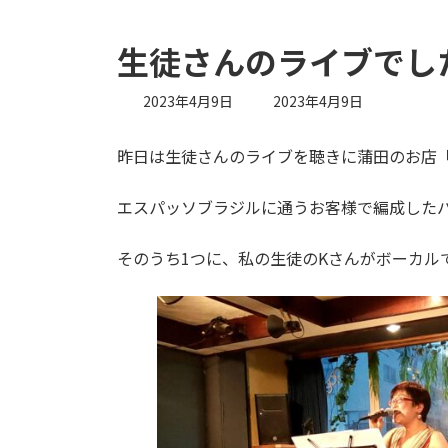
生徒さんのライブでし
最
2023年4月9日
2023年4月9日
終
更
昨日は生徒さんのライブを聴きに蒲田のお店
新
日
時
エスパッソブラジルに通うお客様で編成した
:
そのうち1つに、私の生徒のKさんがボーカル