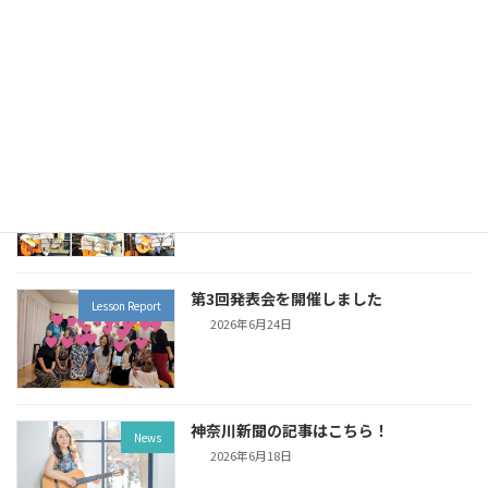
2026.08.22(sat)●エスパッソブラジル
Live Schedule
（蒲田） ボサノヴァセッション
2026年7月5日
優しいボサノヴァセッション（7月3日）
Live Report
ご参加ありがとうございました
2026年7月5日
第3回発表会を開催しました
Lesson Report
2026年6月24日
神奈川新聞の記事はこちら！
News
2026年6月18日