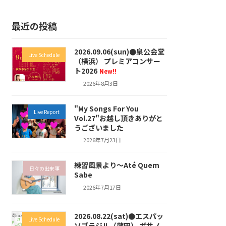
最近の投稿
2026.09.06(sun)●泉公会堂
Live Schedule
（横浜） プレミアコンサー
ト2026
New!!
2026年8月3日
"My Songs For You
Live Report
Vol.27"お越し頂きありがと
うございました
2026年7月23日
練習風景より～Até Quem
日々の出来事
Sabe
2026年7月17日
2026.08.22(sat)●エスパッ
Live Schedule
ソブラジル（蒲田） ボサノ