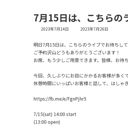
7月15日は、こちら
最
2023年7月14日
2023年7月26日
終
更
明日7月15日は、こちらのライブでお待ちし
新
日
ご予約沢山どうもありがとうございます！
時
お席、もう少しご用意できます。皆様、お待
:
今回、久しぶりにお目にかかるお客様が多く
休憩時間にいっぱいお客様と話して、はしゃ
https://fb.me/e/FgnPjhr5
7/15(sat) 14:00 start
(13:00 open)