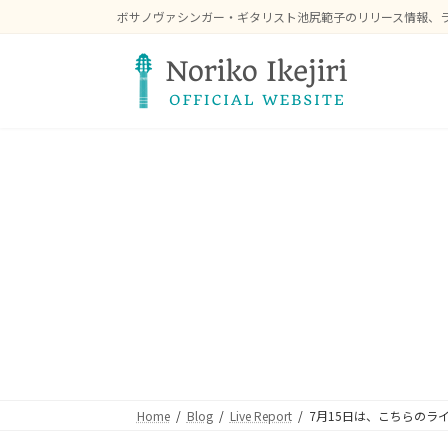
コ
ナ
ボサノヴァシンガー・ギタリスト池尻範子のリリース情報、
ン
ビ
テ
ゲ
ン
ー
ツ
シ
へ
ョ
ス
ン
キ
に
ッ
移
プ
動
Home
Blog
Live Report
7月15日は、こちらのラ